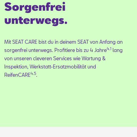
Sorgenfrei
unterwegs.
Mit SEAT CARE bist du in dei­nem SEAT von An­fang an
4.1
sor­gen­frei un­ter­wegs. Pro­fi­tie­re bis zu 4 Jah­re
lang
von un­se­ren cle­ve­ren Ser­vices wie War­tung &
In­spek­ti­on, Werk­statt-Er­satz­mo­bi­li­tät und
4.5
Rei­fen­CA­RE
.