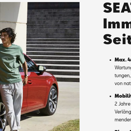
SEA
Imm
Sei
Max. 4
War­tung
tun­gen
von na­t
Mo­bi­li
2 Jah­re 
Ver­län­
men­den 