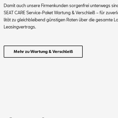
Da­mit auch un­se­re Fir­men­kun­den sor­gen­frei un­ter­wegs si
SEAT CARE Ser­vice-Pa­ket War­tung & Ver­schleiß – für zu­ver­lä
li­tät zu gleich­blei­bend güns­ti­gen Ra­ten über die ge­sam­te L
Lea­sing­ver­trags.
Mehr zu Wartung & Verschleiß