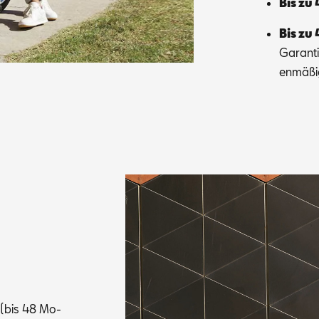
Bis zu 
Bis zu 
Ga­ran­t
en­mä­ß
t (bis 48 Mo­