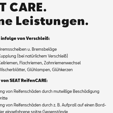
T CARE.
ne Leistungen.
 in­fol­ge von Ver­schleiß:
Brems­schei­ben u. Brems­be­lä­ge
Kupp­lung (bei na­tür­li­chem Ver­schleiß)
Keil­rie­men, Flach­rie­men, Zahn­rie­men­wech­sel
Wi­scher­blät­ter, Glüh­lam­pen, Glüh­ker­zen
 von SEAT Rei­fen­CA­RE:
ng von Rei­fen­schä­den durch mut­wil­li­ge Be­schä­di­gung
it­te
ng von Rei­fen­schä­den durch z. B. Auf­prall auf ei­nen Bord­
er ein­ge­fah­re­ne spit­ze Ge­gen­stän­de