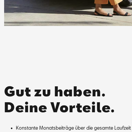
Gut zu haben.
Deine Vorteile.
Kon­stan­te Mo­nats­bei­trä­ge über die ge­sam­te Lauf­zei