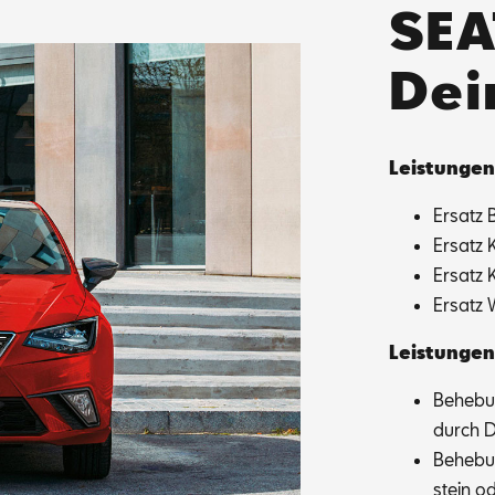
SEA
Dei
Leis­tun­gen
Er­satz 
Er­satz 
Er­satz 
Er­satz 
Leis­tun­gen
Be­he­bu
durch Dr
Be­he­bu
stein od