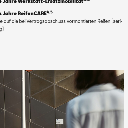
4 Jah­re Werk­statt-Er­satz­mo­bi­li­tät
4.5
4 Jah­re Rei­fen­CA­RE
ie auf die bei Ver­trags­ab­schluss vor­mon­tier­ten Rei­fen (se­ri­
ig)