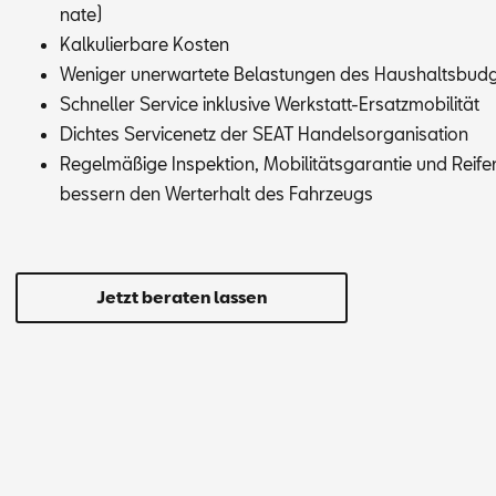
na­te)
Kal­ku­lier­ba­re Kos­ten
We­ni­ger un­er­war­te­te Be­las­tun­gen des Haus­halts­bud­
Schnel­ler Ser­vice in­klu­si­ve Werk­statt-Er­satz­mo­bi­li­tät
Dich­tes Ser­vice­netz der SEAT Han­dels­or­ga­ni­sa­ti­on
Re­gel­mä­ßi­ge In­spek­ti­on, Mo­bi­li­täts­ga­ran­tie und Rei­
bes­sern den Wert­erhalt des Fahr­zeugs
Jetzt beraten lassen