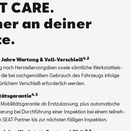
T CARE.
er an deiner
te.
4.2
 Jah­re War­tung & Voll-Ver­schleiß
 nach Her­stel­ler­vor­ga­ben so­wie sämt­li­che Werk­statt­leis­
, die bei sach­ge­mä­ßem Ge­brauch des Fahr­zeugs in­fol­ge
ür­li­chem Ver­schleiß er­for­der­lich wer­den.
4.3
­täts­ga­ran­tie
Mo­bi­li­täts­ga­ran­tie ab Erst­zu­las­sung, plus au­to­ma­ti­sche
ge­rung bei Durch­füh­rung ei­ner In­spek­ti­on bei ei­nem teil­neh­
SEAT Part­ner bis zur nächs­ten fäl­li­gen In­spek­ti­on.
4.4