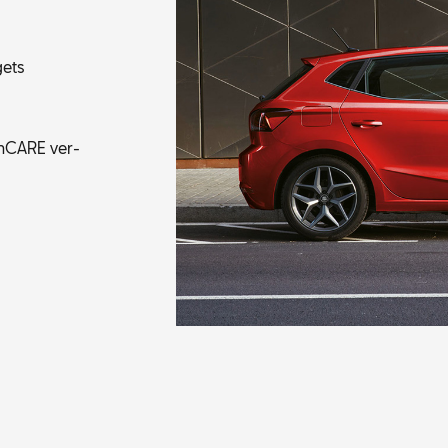
gets
fen­CA­RE ver­