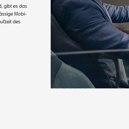
nd, gibt es das
s­si­ge Mo­bi­
auf­zeit des